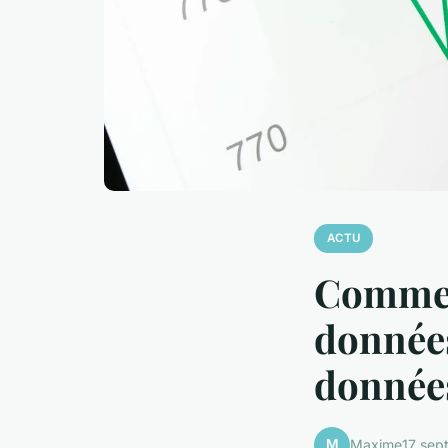
ACTU
Comment
données
donnée
M
Maxime
17 sep