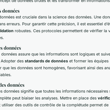
cept de données brutes et les transformer en informations
s données
données est cruciale dans la science des données. Une don
sans erreurs. Pour garantir cette précision, il est essentiel d’é
idation
robustes. Ces protocoles permettent de vérifier la 
es.
es données
 données assure que les informations sont logiques et sui
. Adopter des
standards de données
et former les équipes 
r que les données sont homogènes, favorisant ainsi des an
iables.
des données
 données signifie que toutes les informations nécessaires 
lète peut biaiser les analyses. Mettre en place des
vérifi
 utiliser des outils de contrôle de la complétude permet de 