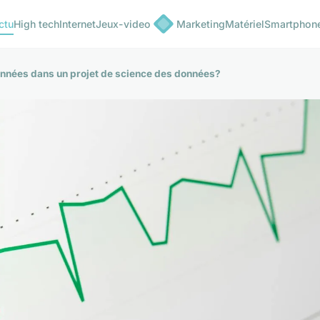
ctu
High tech
Internet
Jeux-video
Marketing
Matériel
Smartphon
onnées dans un projet de science des données?