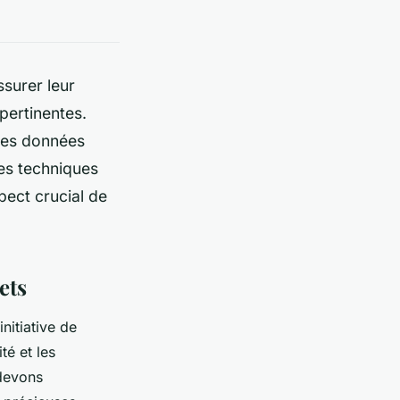
ssurer leur
pertinentes.
des données
es techniques
pect crucial de
ets
nitiative de
té et les
 devons