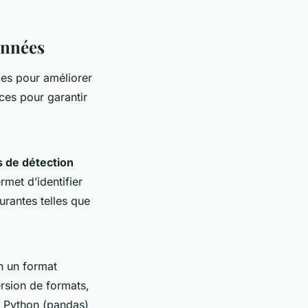
onnées
les pour améliorer
aces pour garantir
s de détection
met d’identifier
urantes telles que
n un format
ersion de formats,
e Python (pandas)