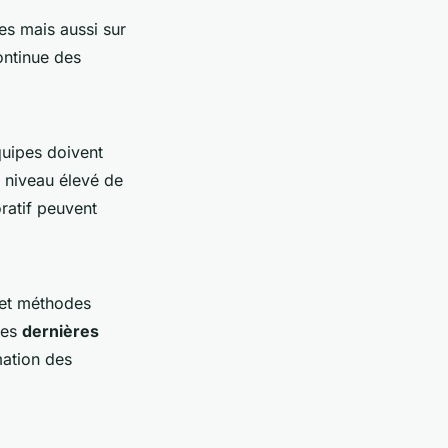
es mais aussi sur
ontinue des
quipes doivent
n niveau élevé de
oratif peuvent
s et méthodes
les
dernières
mation des