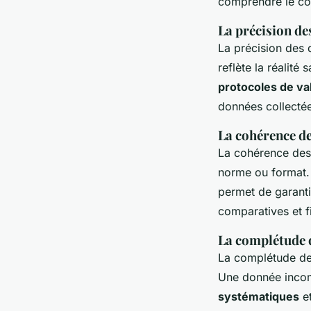
comprendre le con
La précision de
La précision des 
reflète la réalité 
protocoles de val
données collecté
La cohérence d
La cohérence des
norme ou format
permet de garanti
comparatives et f
La complétude 
La complétude des
Une donnée incomp
systématiques
et