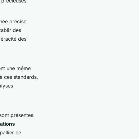
 précieuses.
née précise
tablir des
véracité des
vent une même
à ces standards,
alyses
sont présentes.
cations
pallier ce